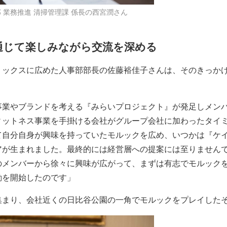
 業務推進 清掃管理課 係長の西宮潤さん
通じて楽しみながら交流を深める
ミックスに広めた人事部部長の佐藤裕佳子さんは、そのきっか
事業やブランドを考える『みらいプロジェクト』が発足しメン
ィットネス事業を手掛ける会社がグループ会社に加わったタイ
て自分自身が興味を持っていたモルックを広め、いつかは『ケ
アが生まれました。最終的には経営層への提案には至りません
のメンバーから徐々に興味が広がって、まずは有志でモルック
動を開始したのです」
集まり、会社近くの日比谷公園の一角でモルックをプレイした