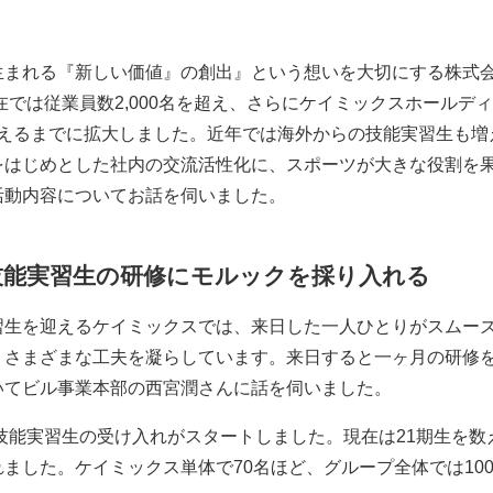
生まれる『新しい価値』の創出』という想いを大切にする株式
現在では従業員数2,000名を超え、さらにケイミックスホールデ
を超えるまでに拡大しました。近年では海外からの技能実習生も
をはじめとした社内の交流活性化に、スポーツが大きな役割を
活動内容についてお話を伺いました。
技能実習生の研修にモルックを採り入れる
習生を迎えるケイミックスでは、来日した一人ひとりがスムー
、さまざまな工夫を凝らしています。来日すると一ヶ月の研修
いてビル事業本部の西宮潤さんに話を伺いました。
人技能実習生の受け入れがスタートしました。現在は21期生を数え
ました。ケイミックス単体で70名ほど、グループ全体では10