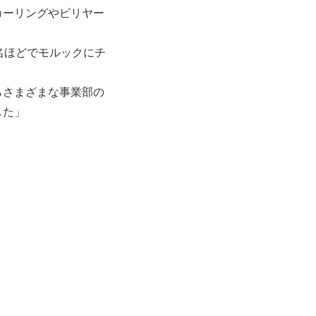
カーリングやビリヤー
名ほどでモルックにチ
らさまざまな事業部の
した」