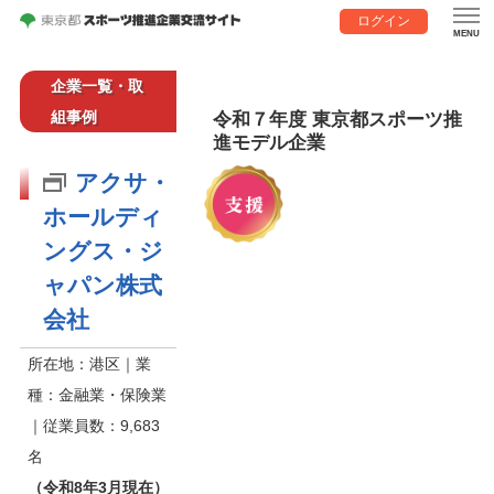
ログイン
企業一覧・取
組事例
令和７年度 東京都スポーツ推
進モデル企業
アクサ・
ホールディ
ングス・ジ
ャパン株式
会社
所在地：港区｜業
種：金融業・保険業
｜従業員数：9,683
名
（令和8年3月現在）