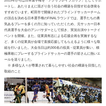
2013年からは日本選手権を「アクサブレイブカップ」としてサポ
ートし、あたりまえに混ざり合う社会の構築を目指す社会啓発を
すすめています。町田市で開催されたブラインドサッカーチーム
の頂点を決める日本選手権のFINALラウンドでは、選手たちの勇
気あるプレーを多くの方に知っていただくため、元サッカー日本
代表選手を大会のアンバサダーとして招き、実況出演やトークイ
ベントを開催。また、従業員有志による応援企画を実施するな
ど、多くの従業員が会場で直接応援してもらえるように様々な取
組を行いました。大会当日は約300名の役員・従業員が集い、積
極果敢にプレーするブラインドサッカーの選手の皆さんに熱いエ
ールを送りました。
※ 多様な人々が尊重されて暮らしやすい社会の構築を目指した
取組のこと