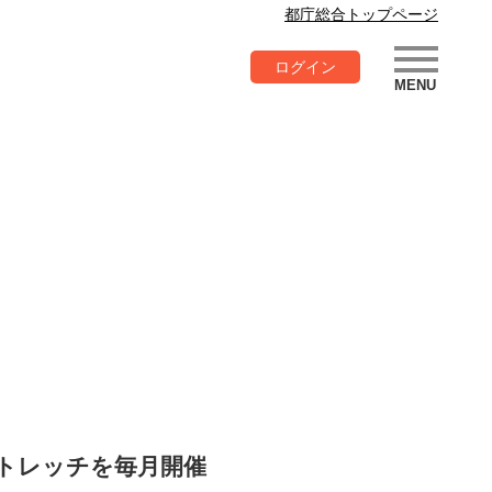
都庁総合トップページ
ログイン
トレッチを毎月開催