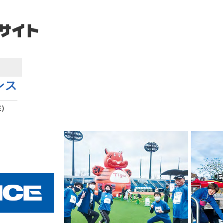
ンス
在）