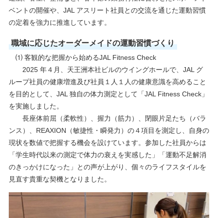
ベントの開催や、JAL アスリート社員との交流を通じた運動習慣
の定着を強力に推進しています。
職域に応じたオーダーメイドの運動習慣づくり
⑴ 客観的な把握から始めるJAL Fitness Check
2025 年４月、天王洲本社ビルのウイングホールで、JAL グ
ループ社員の健康増進及び社員１人１人の健康意識を高めること
を目的として、JAL 独自の体力測定として「JAL Fitness Check」
を実施しました。
長座体前屈（柔軟性）、握力（筋力）、閉眼片足たち（バラ
ンス）、REAXION（敏捷性・瞬発力）の４項目を測定し、自身の
現状を数値で把握する機会を設けています。参加した社員からは
「学生時代以来の測定で体力の衰えを実感した」「運動不足解消
のきっかけになった」との声が上がり、個々のライフスタイルを
見直す貴重な契機となりました。