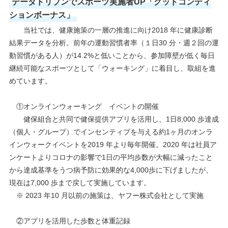
データドリブンでスポーツ実施者UP「グッドコンディ
ションボーナス」
当社では、健康施策の一層の推進に向け2018 年に健康診断
結果データを分析。前年の運動習慣者率（１日30 分・週２回の運
動習慣がある人）が14.2%と低いことから、参加障壁が低く毎日
継続可能なスポーツとして「ウォーキング」に着目し、取組を進
めています。
①オンラインウォーキング イベントの開催
健保組合と共同で健保提供アプリを活用し、1日8,000 歩達成
（個人・グループ）でインセンティブを与える約1ヶ月のオンラ
インウォークイベントを2019 年より毎年開催。2020 年は社員ア
ンケートよりコロナの影響で1日の平均歩数が大幅に減ったこと
から達成基準をうつ病予防に効果的な4,000歩に下げましたが、
現在は7,000 歩まで戻して実施しています。
※ 2023 年10 月以前の施策は、ヤフー株式会社として実施
②アプリを活用した歩数と体重記録